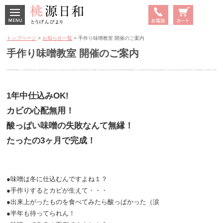
MENU
TEL
カート
トップページ
>
お知らせ一覧
> 手作り味噌教室 開催のご案内
の中身
手作り味噌教室 開催のご案内
を見る
1年中仕込みOK!
カビの心配無用！
酸っぱい味噌の失敗なんて無縁！
たったの3ヶ月で完成！
●味噌は冬に仕込むんですよね１？
●手作りするとカビが生えて・・・
●出来上がったものを食べてみたら酸っぱかった（涙
●半年も待ってられん！