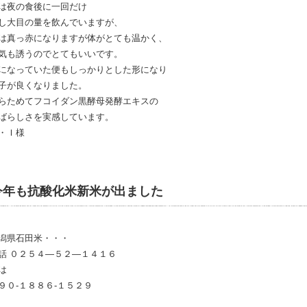
は夜の食後に一回だけ
し大目の量を飲んでいますが、
は真っ赤になりますが体がとても温かく、
気も誘うのでとてもいいです。
になっていた便もしっかりとした形になり
子が良くなりました。
らためてフコイダン黒酵母発酵エキスの
ばらしさを実感しています。
・Ｉ様
今年も抗酸化米新米が出ました
潟県石田米・・・
話 ０２５４―５２―１４１６
は
９０-１８８６-１５２９