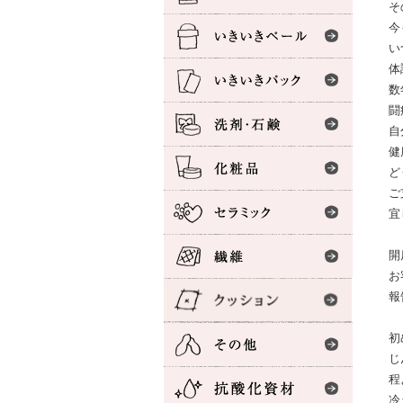
そ
今
い
体
数
闘
自
健
ど
ご
宜
開
お
報
初
じ
程
冷