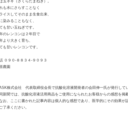
は玉ネギ（さくらたまねぎ）。
れも水にさらすことなく
ライスしてそのまま生食出来、
に染みることもなく、
ても甘い玉ねぎです。
年のレンコンは２年目で
年より大きく育ち、
ても甘いレンコンです。
話 ０９０-８８３４-９０９３
原農園
ASK株式会社 代表取締役会長で抗酸化溶液開発者の会田伸一氏が発行して
新聞では、抗酸化溶液活用商品をご使用になられたお客様からの感想を掲
お、ここに書かれた記事内容は個人的な感想であり、医学的にその効果が
了承ください。