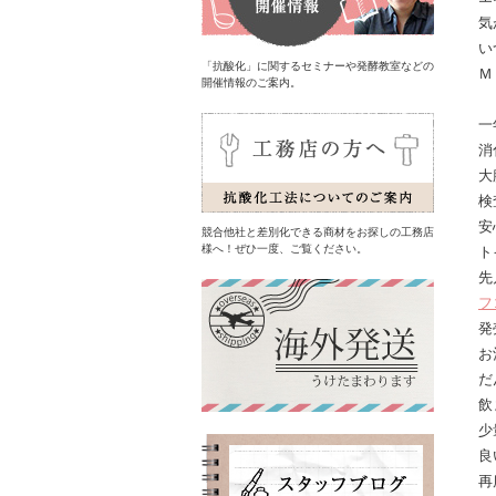
気
い
「抗酸化」に関するセミナーや発酵教室などの
Ｍ
開催情報のご案内。
一
消
大
検
安
競合他社と差別化できる商材をお探しの工務店
様へ！ぜひ一度、ご覧ください。
ト
先
フ
発
お
だ
飲
少
良
再