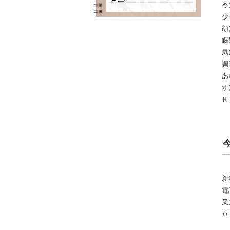
今
少
顔
眠
気
調
あ
す
Ｋ
新
電
又
０