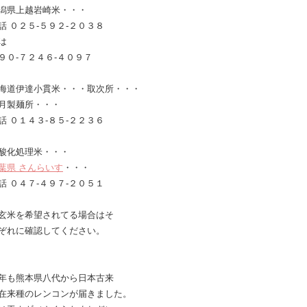
潟県上越岩崎米・・・
話 ０２５-５９２-２０３８
は
９０-７２４６-４０９７
海道伊達小貫米・・・取次所・・・
月製麺所・・・
話 ０１４３-８５-２２３６
酸化処理米・・・
葉県 さんらいす
・・・
話 ０４７-４９７-２０５１
玄米を希望されてる場合はそ
ぞれに確認してください。
年も熊本県八代から日本古来
在来種のレンコンが届きました。