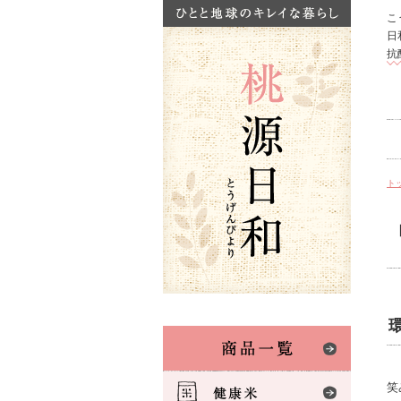
こ
日
抗
ト
笑