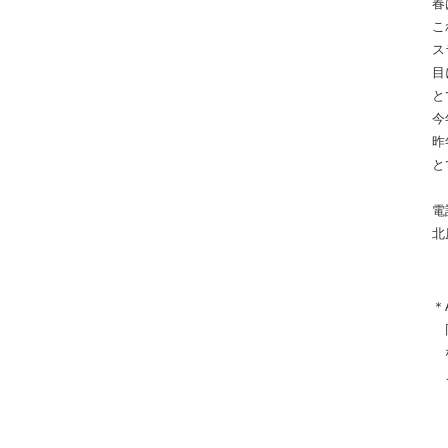
春
こ
ス
目
と
今
昨
と
電
北
＊
同
な
ご