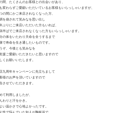
の間、たくさんのお客様との出会いがあり、
も変わらずご愛顧いただいているお客様もいらっしゃいますが、
つの間にかご来店されなくなった方、
調を崩されて笑みなを思い出し
年ぶりにご来店いただいた方もいれば、
病半ばでご来店されなくなった方もいらっしゃいます。
分の体をいたわり天命を全うするまで
康で寿命を生き通したいものです。
うぞ、今後とも笑みなを
支援ご愛顧いただきたいと思いますので
しくお願いいたします。
店九周年キャンペーンに先立ちまして
客様のお声を頂いていますので
告させていただきます。
めて利用しましたが、
んわりと汗をかき。
よい温かさで心地よかったです。
え性で悩んでいた知人が陶板浴で