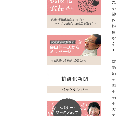
先
そ
翌
究極の抗酸化食品はコレだ！
体
3ステップで抗酸化な食生活を送ろう！
抜
信
さ
今
Ｔ
なぜ抗酸化溶液が今必要なのか。
深
腰
足
そ
真
少
そ
少
大
エ