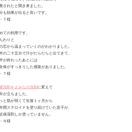
善されたと聞き来ました。
分も効果が出ると良いです。
・Ｔ様
めての利用です。
んわりと
の芯から温まっていくのがわかりました。
半の二十五分で汗がだらだらと出てきて、
半が終わったあとには
全体がすっきりした感覚がありました。
・Ｔ様
濯洗剤をえみなの洗剤
に変えて
年が立ちました。
っと肌が弱くて生後１ヶ月から
年間ステロイドを塗り続けていた息子が、
近保湿剤しか塗っていません。
・Ｎ様