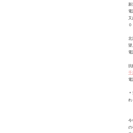
新
電
又
０
北
望
電
抗
千
電
＊
れ
今
の