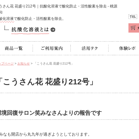
うさん花 花盛り212号｜抗酸化溶液で酸化防止・活性酸素を除去 - 桃源
和
酸化溶液で酸化防止・活性酸素を除去。
TEL
商品一覧
ご利用案内
活用テク
体験レポ
ップページ
>
お知らせ
> 「こうさん花 花盛り212号」
「こうさん花 花盛り212号」
環境回復サロン笑みなさんよりの報告です
みなも開店から丸九年が過ぎようとしております。