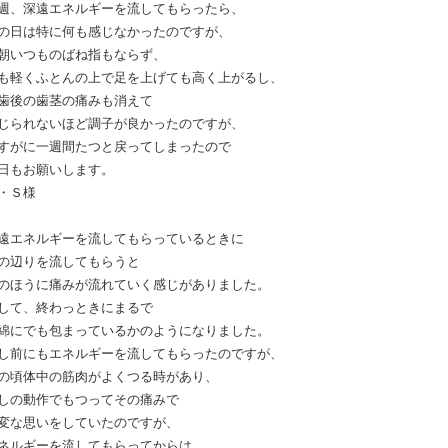
週、深遠エネルギーを流してもらったら、
の日は特に何も感じなかったのですが、
朝いつものばね指もならず、
も軽くふとんの上で足を上げても高く上がるし、
歯後の歯茎の痛みも消えて
じられないほど調子が良かったのですが、
すがに一週間たつと戻ってしまったので
日もお願いします。
・Ｓ様
遠エネルギーを流してもらっているときに
の辺りを流してもらうと
のほうに痛みが流れていく感じがありました。
して、終わっときにまるで
綿にでも包まっているかのようになりました。
し前にもエネルギーを流してもらったのですが、
の頃体中の筋肉がよくつる時があり、
しの動作でもつってその痛みで
変な思いをしていたのですが、
ネルギーを流してもらってからは