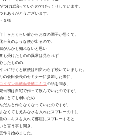
がつけば治っていたのでびっくりしています。
つもありがとうございます。
・Ｇ様
年十ヶ月くらい前からお腹の調子が悪くて、
化不良のような便が出るので、
腸がんかも知れないと思い
査も受けたものの異常は見られず
心したものの、
イレに行くと軟便は相変わらず続いていました。
月の会田会長のセミナーに参加した際に、
コイダン黒酵母発酵エキス
の話を聞き、
売当初は自宅で作って飲んでいたのですが、
酒にとても弱いため
んだんと作らなくなっていたのですが、
まなくてもえみな水を入れたスプレーの中に
量のエキスを入れて部屋にスプレーすると
いと言う事も聞き、
度作り始めました。