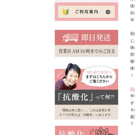
改
自
Ｍ
初
じ
体
前
後
体
Ｉ
洗
半
ず
６
「運動は体に悪い」。これは真実か否
か？その答えは「抗酸化」にあります。
最
Ｔ