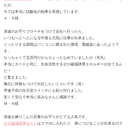
たが、
今では本当に抗酸化の効果を実感しています。
Ａ・Ｓ様
深遠のお守りブローチをつけて会社へ行ったら、
いつもへとへとになる午後も元気に仕事が出来ました。
ぐったりする原因はパソコンに囲まれた環境、電磁波にあったようで
す。
ちっちゃくて五百円だからちょっとなめていましたが（失礼）、
本当にカードと同じ、生命活性するゼロ磁場誘導エネルギーが出てるん
だ！
と驚きました。
胸元に何個もつけて出社したいくらいです（笑）
早速子供の任天堂スイッチにも貼り付けました。
安くて安心で本当に笑みなさんに感謝です。
Ｍ・Ｎ様
深遠を練りこんだ石膏のお守りがとても人気です。
ゼロ磁場誘導カード
はスマホに入れたり、身につけることが出来るので