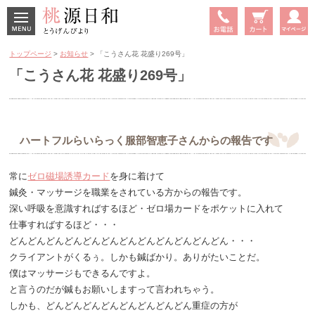
MENU
TEL
カート
マイペ
トップページ
>
お知らせ
> 「こうさん花 花盛り269号」
ージ
「こうさん花 花盛り269号」
ハートフルらいらっく服部智恵子さんからの報告です
常に
ゼロ磁場誘導カード
を身に着けて
鍼灸・マッサージを職業をされている方からの報告です。
深い呼吸を意識すればするほど・ゼロ場カードをポケットに入れて
仕事すればするほど・・・
どんどんどんどんどんどんどんどんどんどんどんどん・・・
クライアントがくるぅ。しかも鍼ばかり。ありがたいことだ。
僕はマッサージもできるんですよ。
と言うのだが鍼もお願いしますって言われちゃう。
しかも、どんどんどんどんどんどんどんどん重症の方が