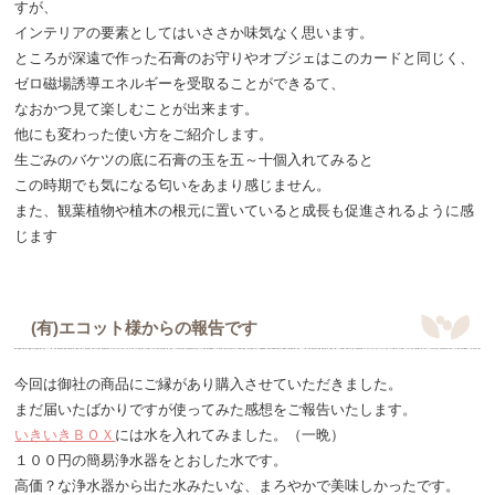
すが、
インテリアの要素としてはいささか味気なく思います。
ところが深遠で作った石膏のお守りやオブジェはこのカードと同じく、
ゼロ磁場誘導エネルギーを受取ることができるて、
なおかつ見て楽しむことが出来ます。
他にも変わった使い方をご紹介します。
生ごみのバケツの底に石膏の玉を五～十個入れてみると
この時期でも気になる匂いをあまり感じません。
また、観葉植物や植木の根元に置いていると成長も促進されるように感
じます
(有)エコット様からの報告です
今回は御社の商品にご縁があり購入させていただきました。
まだ届いたばかりですが使ってみた感想をご報告いたします。
いきいきＢＯＸ
には水を入れてみました。（一晩）
１００円の簡易浄水器をとおした水です。
高価？な浄水器から出た水みたいな、まろやかで美味しかったです。