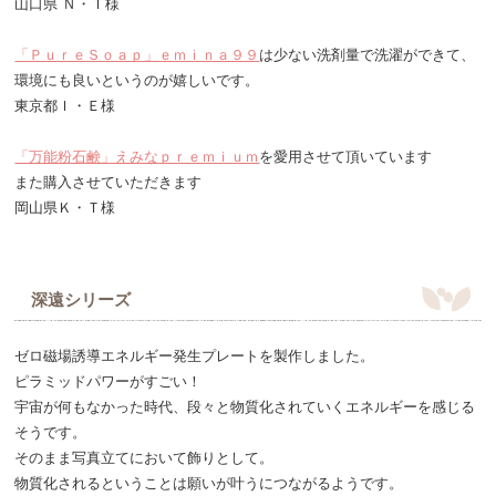
山口県 Ｎ・Ｔ様
「ＰｕｒｅＳｏａｐ」ｅｍｉｎａ９９
は少ない洗剤量で洗濯ができて、
環境にも良いというのが嬉しいです。
東京都Ｉ・Ｅ様
「万能粉石鹸」えみなｐｒｅｍｉｕｍ
を愛用させて頂いています
また購入させていただきます
岡山県Ｋ・Ｔ様
深遠シリーズ
ゼロ磁場誘導エネルギー発生プレートを製作しました。
ピラミッドパワーがすごい！
宇宙が何もなかった時代、段々と物質化されていくエネルギーを感じる
そうです。
そのまま写真立てにおいて飾りとして。
物質化されるということは願いが叶うにつながるようです。