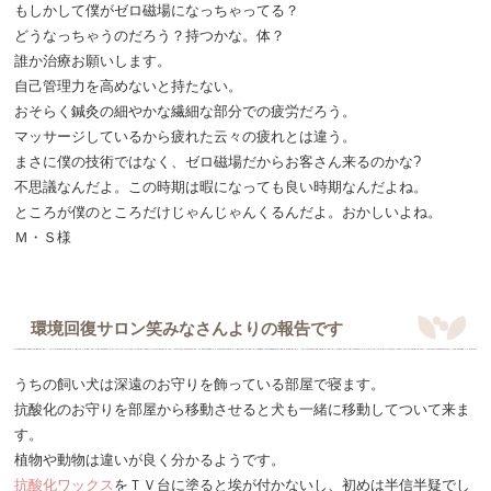
もしかして僕がゼロ磁場になっちゃってる？
どうなっちゃうのだろう？持つかな。体？
誰か治療お願いします。
自己管理力を高めないと持たない。
おそらく鍼灸の細やかな繊細な部分での疲労だろう。
マッサージしているから疲れた云々の疲れとは違う。
まさに僕の技術ではなく、ゼロ磁場だからお客さん来るのかな?
不思議なんだよ。この時期は暇になっても良い時期なんだよね。
ところが僕のところだけじゃんじゃんくるんだよ。おかしいよね。
Ｍ・Ｓ様
環境回復サロン笑みなさんよりの報告です
うちの飼い犬は深遠のお守りを飾っている部屋で寝ます。
抗酸化のお守りを部屋から移動させると犬も一緒に移動してついて来ま
す。
植物や動物は違いが良く分かるようです。
抗酸化ワックス
をＴＶ台に塗ると埃が付かないし、初めは半信半疑でし