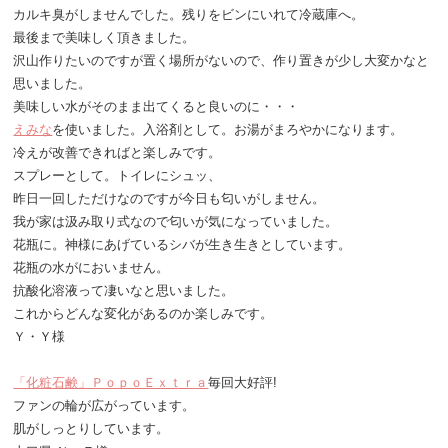
カルキ臭がしませんでした。残りをビンにいれて冷蔵庫へ。
最後まで美味しく頂きました。
沢山作りたいのですが置く場所がないので、作り置きが少し大変かなと
思いました。
美味しい水がそのまま出てくると良いのに・・・
えみな
を使いました。入浴剤として。お湯がまろやかになります。
冷えが改善できればと楽しみです。
スプレーとして。トイレにシュッ、
昨日一回しただけなのですが今日も匂いがしません。
我が家は汲み取り式なので匂いが気になっていました。
花瓶に。神様にあげているシバが生き生きとしています。
花瓶の水がにおいません。
抗酸化溶液って凄いなと思いました。
これからどんな変化があるのか楽しみです。
Ｙ・Ｙ様
「化粧石鹸」ＰｏｐｏＥｘｔｒａ
毎回大好評!
ファンの輪が広がっています。
肌がしっとりしています。