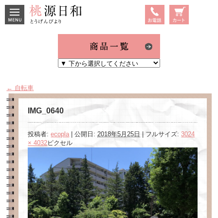
MENU
TEL
商品の
ご注文
はこち
らから
←
自転車
IMG_0640
投稿者:
ecopla
|
公開日:
2018年5月25日
|
フルサイズ:
3024
× 4032
ピクセル