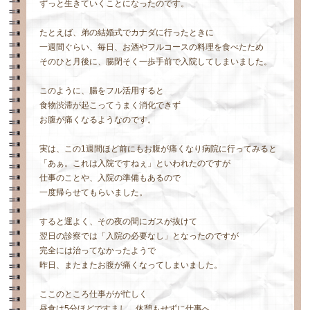
ずっと生きていくことになったのです。
たとえば、弟の結婚式でカナダに行ったときに
一週間ぐらい、毎日、お酒やフルコースの料理を食べたため
そのひと月後に、腸閉そく一歩手前で入院してしまいました。
このように、腸をフル活用すると
食物渋滞が起こってうまく消化できず
お腹が痛くなるようなのです。
実は、この1週間ほど前にもお腹が痛くなり病院に行ってみると
「あぁ。これは入院ですねぇ」といわれたのですが
仕事のことや、入院の準備もあるので
一度帰らせてもらいました。
すると運よく、その夜の間にガスが抜けて
翌日の診察では「入院の必要なし」となったのですが
完全には治ってなかったようで
昨日、またまたお腹が痛くなってしまいました。
ここのところ仕事がが忙しく
昼食は5分ほどですまし、休憩もせずに仕事へ