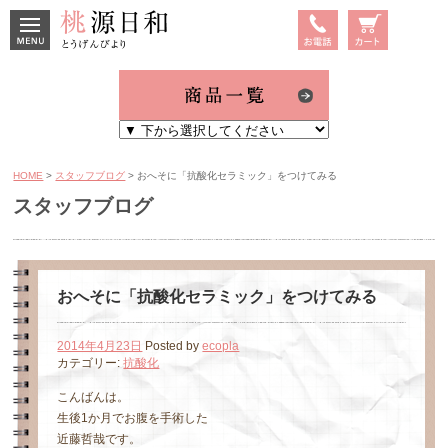
MENU
TEL
商品の
ご注文
はこち
らから
HOME
>
スタッフブログ
> おへそに「抗酸化セラミック」をつけてみる
スタッフブログ
おへそに「抗酸化セラミック」をつけてみる
2014年4月23日
Posted by
ecopla
カテゴリー:
抗酸化
こんばんは。
生後1か月でお腹を手術した
近藤哲哉です。