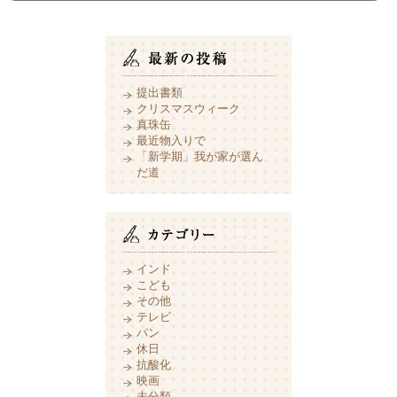
提出書類
クリスマスウィーク
真珠缶
最近物入りで
「新学期」我が家が選ん
だ道
インド
こども
その他
テレビ
パン
休日
抗酸化
映画
未分類