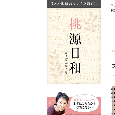
ス
抗
HO