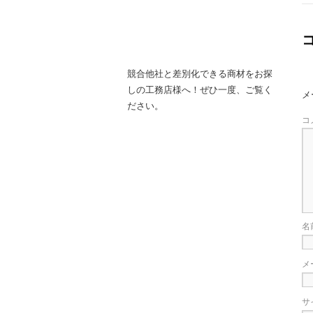
競合他社と差別化できる商材をお探
しの工務店様へ！ぜひ一度、ご覧く
メ
ださい。
コ
名
メ
サ