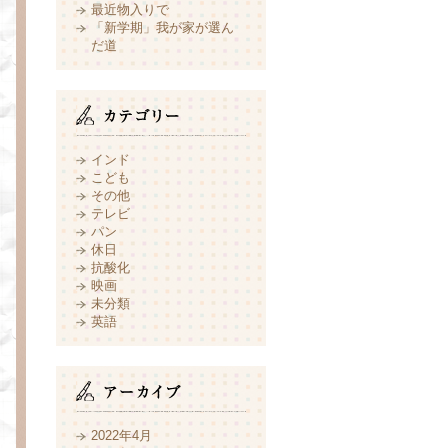
最近物入りで
「新学期」我が家が選ん
だ道
インド
こども
その他
テレビ
パン
休日
抗酸化
映画
未分類
英語
2022年4月