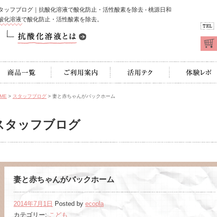
タッフブログ｜抗酸化溶液で酸化防止・活性酸素を除去 - 桃源日和
酸化溶液で酸化防止・活性酸素を除去。
TEL
商品一覧
ご利用案内
活用テク
体験レポ
ME
>
スタッフブログ
> 妻と赤ちゃんがバックホーム
スタッフブログ
妻と赤ちゃんがバックホーム
2014年7月1日
Posted by
ecopla
カテゴリー:
こども